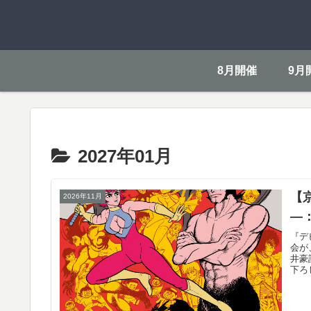
8月開催
9月
2027年01月
【
2026年11月
―：
『デ
会が
井豪
下ろ