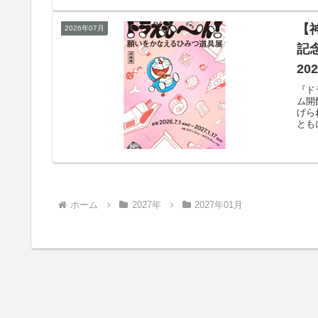
【
2026年07月
記
20
『ド
ム開
げら
とも
ホーム
2027年
2027年01月