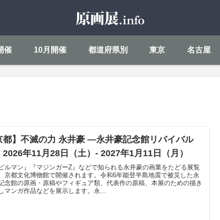
開催
10月開催
都道府県別
東京
名古屋
京都】不滅の力 永井豪 ―永井豪記念館リバイバル
2026年11月28日（土）- 2027年1月11日（月）
ビルマン』『マジンガーZ』などで知られる永井豪の画業をたどる展覧
、京都文化博物館で開催されます。令和6年能登半島地震で被災した永
記念館の原画・原稿やフィギュア類、代表作の原稿、本展のための描き
しマンガ作品などを展示します。永...