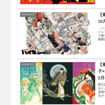
【
2026年10月
10
「ハ
ジュ
で振
期間2
【
2026年10月
子×
2
国立
をた
原画
式サ