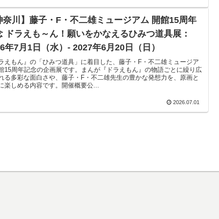
神奈川】藤子・F・不二雄ミュージアム 開館15周年
念 ドラえも～ん！願いをかなえるひみつ道具展：
26年7月1日（水）- 2027年6月20日（日）
ラえもん』の「ひみつ道具」に着目した、藤子・F・不二雄ミュージア
館15周年記念の企画展です。まんが『ドラえもん』の物語ごとに繰り広
れる多彩な面白さや、藤子・F・不二雄先生の豊かな発想力を、原画と
に楽しめる内容です。開催概要公...
2026.07.01