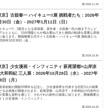
2026.11.28
東京】古舘春一 ハイキュー!!展 挑戦者たち：2026年
月30日（金）- 2027年1月11日（日）
イキュー!!」3度目となる原画展。原作者・古舘春一氏の描き下ろしビ
アルとともに、日向翔陽たちが積み重ねてきた挑戦の軌跡を貴重な原画
り返ります。開催概要公式サイト古舘春一 ハイキュー!!展 挑戦者たち
026年10月30日（金...
2026.10.30
東京】少女漫画・インフィニティ 萩尾望都×山岸凉
大和和紀 三人展：2026年10月28日（水）- 2027年
月8日（月）
新美術館の開館20周年を記念し、少女漫画界を代表する巨匠3人の画業
どる企画展が開催されます。萩尾望都・山岸凉子・大和和紀の代表作の
や貴重な資料を通じて、それぞれの創作の源泉に迫ります。開催概要公
イト少女漫画・インフィニティ ...
2026.10.28