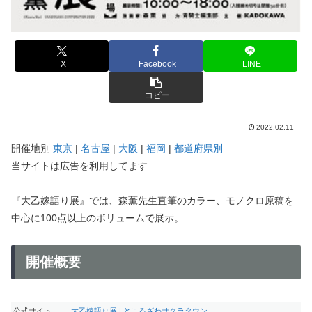
X
Facebook
LINE
コピー
2022.02.11
開催地別
東京
|
名古屋
|
大阪
|
福岡
|
都道府県別
当サイトは広告を利用してます
『大乙嫁語り展』では、森薫先生直筆のカラー、モノクロ原稿を
中心に100点以上のボリュームで展示。
開催概要
公式サイト
大乙嫁語り展 | ところざわサクラタウン