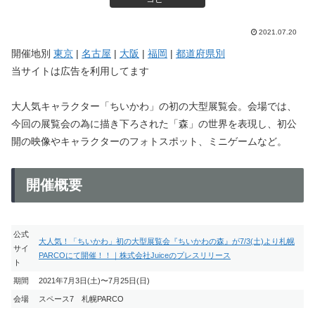
2021.07.20
開催地別
東京
|
名古屋
|
大阪
|
福岡
|
都道府県別
当サイトは広告を利用してます
大人気キャラクター「ちいかわ」の初の大型展覧会。会場では、
今回の展覧会の為に描き下ろされた「森」の世界を表現し、初公
開の映像やキャラクターのフォトスポット、ミニゲームなど。
開催概要
公式
大人気！「ちいかわ」初の大型展覧会『ちいかわの森』が7/3(土)より札幌
サイ
PARCOにて開催！！｜株式会社Juiceのプレスリリース
ト
期間
2021年7月3日(土)〜7月25日(日)
会場
スペース7 札幌PARCO