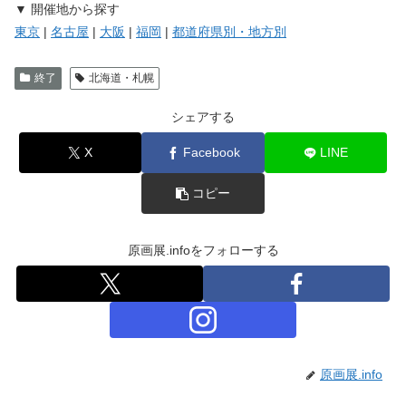
▼ 開催地から探す
東京
|
名古屋
|
大阪
|
福岡
|
都道府県別・地方別
終了
北海道・札幌
シェアする
X
Facebook
LINE
コピー
原画展.infoをフォローする
原画展.info