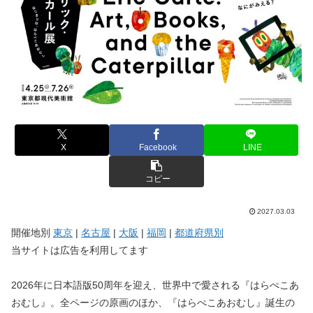
X
Facebook
LINE
コピー
2027.03.03
開催地別
東京
|
名古屋
|
大阪
|
福岡
|
都道府県別
当サイトは広告を利用してます
2026年に日本語版50周年を迎え、世界中で愛される『はらぺこあ
おむし』。全ページの原画のほか、『はらぺこあおむし』誕生の