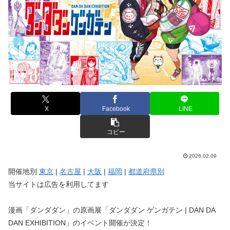
X
Facebook
LINE
コピー
2026.02.09
開催地別
東京
|
名古屋
|
大阪
|
福岡
|
都道府県別
当サイトは広告を利用してます
漫画「ダンダダン」の原画展「ダンダダン ゲンガテン | DAN DA
DAN EXHIBITION」のイベント開催が決定！