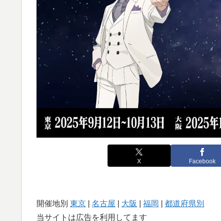
X
Facebook
開催地別
東京
|
名古屋
|
大阪
|
福岡
|
都道府県別
当サイトは広告を利用してます