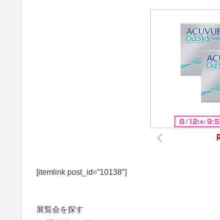
[itemlink post_id=”10138″]
展覧会を探す