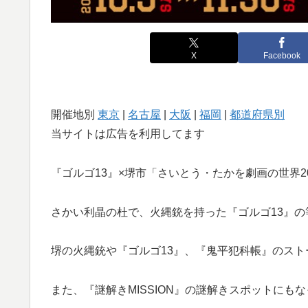
X
Facebook
開催地別
東京
|
名古屋
|
大阪
|
福岡
|
都道府県別
当サイトは広告を利用してます
『ゴルゴ13』×堺市「さいとう・たかを劇画の世界2
さかい利晶の杜で、火縄銃を持った『ゴルゴ13』
堺の火縄銃や『ゴルゴ13』、『鬼平犯科帳』のス
また、『謎解きMISSION』の謎解きスポットにも