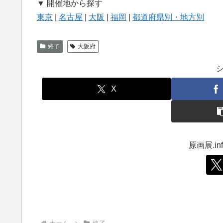
▼ 開催地から探す
東京
|
名古屋
|
大阪
|
福岡
|
都道府県別・地方別
終了
大阪府
X
原画展.i