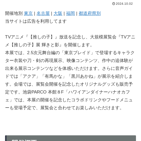
2024.10.02
開催地別
東京
|
名古屋
|
大阪
|
福岡
|
都道府県別
当サイトは広告を利用してます
TVアニメ『【推しの子】』放送を記念し、大規模展覧会『TVアニ
メ【推しの子】展 輝きと影』を開催します。
本展では、2.5次元舞台編の「東京ブレイド」で登場するキャラク
ター衣装や刀・剣の再現展示、映像コンテンツ、作中の追体験が
出来る展示コンテンツなどを体感いただけます。さらに音声ガイ
ドでは「アクア」「有馬かな」「黒川あかね」が展示を紹介しま
す。会場では、展覧会開催を記念したオリジナルグッズも販売予
定です。池袋PARCO 本館８F「ハワイアンダイナーハナオカフ
ェ」では、本展の開催を記念したコラボドリンクやフードメニュ
ーも登場予定で、展覧会と合わせてお楽しみいただけます。