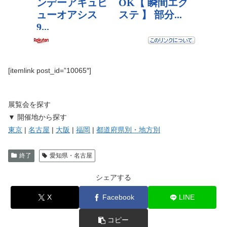
[itemlink post_id=”10065″]
展覧会を探す
▼ 開催地から探す
東京
|
名古屋
|
大阪
|
福岡
|
都道府県別・地方別
終了
愛知県・名古屋
シェアする
X
Facebook
LINE
コピー