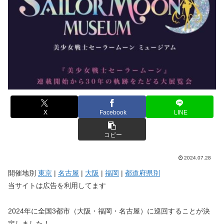
X
Facebook
LINE
コピー
2024.07.28
開催地別
東京
|
名古屋
|
大阪
|
福岡
|
都道府県別
当サイトは広告を利用してます
2024年に全国3都市（大阪・福岡・名古屋）に巡回することが決
定しました！