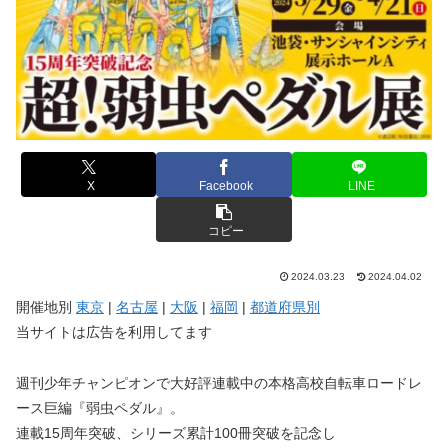
X
Facebook
LINE
コピー
2024.03.23
2024.04.02
開催地別
東京
|
名古屋
|
大阪
|
福岡
|
都道府県別
当サイトは広告を利用してます
週刊少年チャンピオンで大好評連載中の本格高校自転車ロードレ
ース巨編『弱虫ペダル』。
連載15周年突破、シリーズ累計100冊突破を記念し