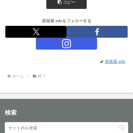
コピー
原画展.infoをフォローする
原画展.info
ホーム
終了
検索