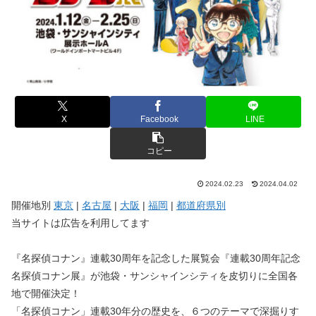
X
Facebook
LINE
コピー
2024.02.23
2024.04.02
開催地別
東京
|
名古屋
|
大阪
|
福岡
|
都道府県別
当サイトは広告を利用してます
『名探偵コナン』連載30周年を記念した展覧会『連載30周年記念
名探偵コナン展』が池袋・サンシャインシティを皮切りに全国各
地で開催決定！
「名探偵コナン」連載30年分の歴史を、６つのテーマで深掘りす