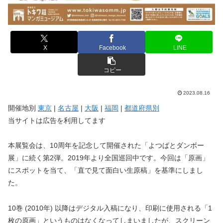
X
Facebook
LINE
コピー
2023.08.16
開催地別
東京
|
名古屋
|
大阪
|
福岡
|
都道府県別
当サイトは広告を利用してます
本展覧会は、10周年を記念して開催された「よつばとダンボー
展」に続く第2弾。2019年より全国巡回中です。今回は「原画」
にスポットを当て、「直で見て面白い生原稿」を基準にしまし
た。
10巻 (2010年) 以降はデジタル入稿になり、印刷に使用される「1
枚の原画」というものはなくなってしまいましたが、スクリーン