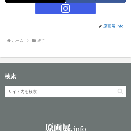
原画展.info
ホーム
終了
検索