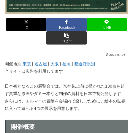
X
Facebook
LINE
コピー
2023.07.26
開催地別
東京
|
名古屋
|
大阪
|
福岡
|
都道府県別
当サイトは広告を利用してます
日本初となるこの展覧会では、70年以上前に描かれた130点を超
す貴重な原画やダミー本など制作の資料を日本で初公開します。
さらには、エルマーの冒険を会場内で楽しむために、絵本の世界
に入って遊べる4つの展示を用意します。
開催概要