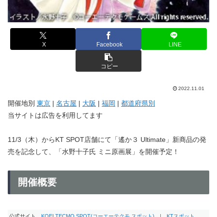
X
Facebook
LINE
コピー
2022.11.01
開催地別
東京
|
名古屋
|
大阪
|
福岡
|
都道府県別
当サイトは広告を利用してます
11/3（木）からKT SPOT店舗にて「遙か３ Ultimate」新商品の発
売を記念して、「水野十子氏 ミニ原画展」を開催予定！
開催概要
公式サイト
KOEI TECMO SPOT(コーエーテクモ スポット) | KTスポット