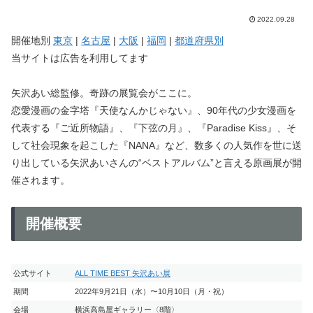
2022.09.28
開催地別
東京
|
名古屋
|
大阪
|
福岡
|
都道府県別
当サイトは広告を利用してます
矢沢あい総監修。奇跡の展覧会がここに。
恋愛漫画の金字塔『天使なんかじゃない』、90年代の少女漫画を
代表する『ご近所物語』、『下弦の月』、『Paradise Kiss』、そ
して社会現象を起こした『NANA』など、数多くの人気作を世に送
り出している矢沢あいさんの“ベストアルバム”と言える原画展が開
催されます。
開催概要
公式サイト
ALL TIME BEST 矢沢あい展
期間
2022年9月21日（水）〜10月10日（月・祝）
会場
横浜高島屋ギャラリー〈8階〉