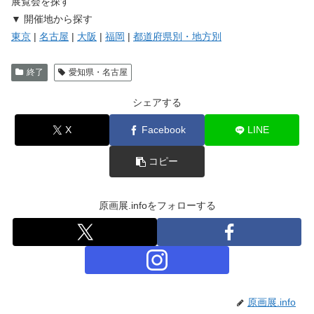
展覧会を探す
▼ 開催地から探す
東京
|
名古屋
|
大阪
|
福岡
|
都道府県別・地方別
終了
愛知県・名古屋
シェアする
X
Facebook
LINE
コピー
原画展.infoをフォローする
原画展.info