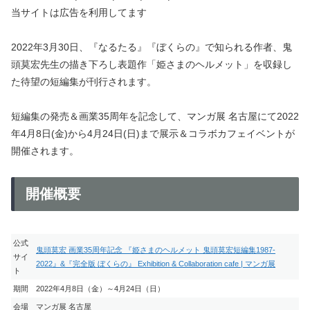
当サイトは広告を利用してます
2022年3月30日、『なるたる』『ぼくらの』で知られる作者、鬼
頭莫宏先生の描き下ろし表題作「姫さまのヘルメット」を収録し
た待望の短編集が刊行されます。
短編集の発売＆画業35周年を記念して、マンガ展 名古屋にて2022
年4月8日(金)から4月24日(日)まで展示＆コラボカフェイベントが
開催されます。
開催概要
公式
鬼頭莫宏 画業35周年記念 『姫さまのヘルメット 鬼頭莫宏短編集1987-
サイ
2022』&『完全版 ぼくらの』 Exhibition & Collaboration cafe | マンガ展
ト
期間
2022年4月8日（金）～4月24日（日）
会場
マンガ展 名古屋