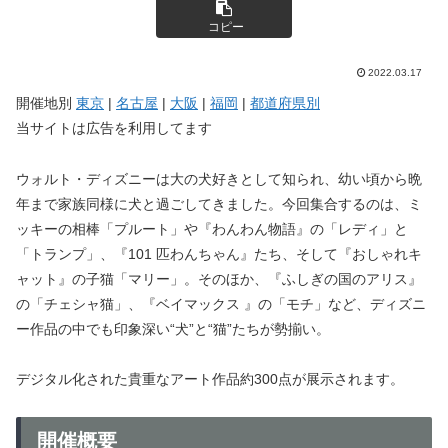
コピー
2022.03.17
開催地別
東京
|
名古屋
|
大阪
|
福岡
|
都道府県別
当サイトは広告を利用してます
ウォルト・ディズニーは大の犬好きとして知られ、幼い頃から晩
年まで家族同様に犬と過ごしてきました。今回集合するのは、ミ
ッキーの相棒「プルート」や『わんわん物語』の「レディ」と
「トランプ」、『101 匹わんちゃん』たち、そして『おしゃれキ
ャット』の子猫「マリー」。そのほか、『ふしぎの国のアリス』
の「チェシャ猫」、『ベイマックス 』の「モチ」など、ディズニ
ー作品の中でも印象深い“犬”と“猫”たちが勢揃い。
デジタル化された貴重なアート作品約300点が展示されます。
開催概要