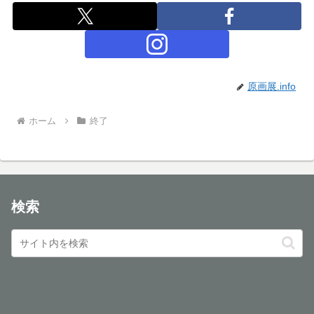
原画展.info
ホーム
終了
検索