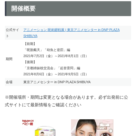
開催概要
公式サイ
アニメーション 呪術廻戦展 | 東京アニメセンター in DNP PLAZA
ト
SHIBUYA
【前期】
「呪胎戴天」「幼魚と逆罰」編
2021年7月2日（金）～2021年8月1日（日）
期間
【後期】
「京都姉妹校交流会」「起首雷同」編
2021年8月6日（金）～2021年9月5日（日）
会場
東京アニメセンター in DNP PLAZA SHIBUYA
※開催場所・期間は変更となる場合があります。必ず出発前に公
式サイトにて最新情報をご確認ください