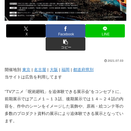
X
Facebook
LINE
コピー
2021.07.03
開催地別
東京
|
名古屋
|
大阪
|
福岡
|
都道府県別
当サイトは広告を利用してます
“TVアニメ「呪術廻戦」を追体験できる展示会”をコンセプトに、
前期展示ではアニメ１～１３話、後期展示では１４～２４話の内
容を、作中のシーンをイメージした装飾や、原画・絵コンテ等の
多数のプロダクト資料の展示により追体験できる展示となってい
ます。