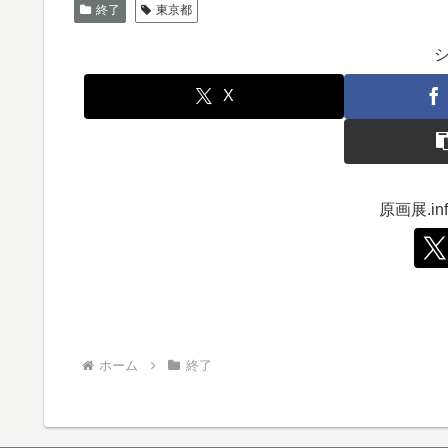
終了
東京都
X
原画展.i
ホーム
終了