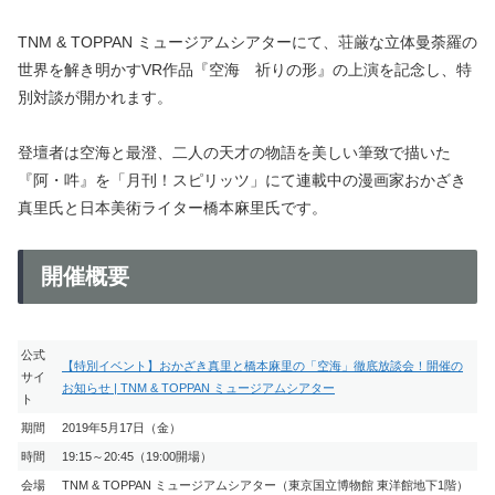
TNM & TOPPAN ミュージアムシアターにて、荘厳な立体曼荼羅の
世界を解き明かすVR作品『空海 祈りの形』の上演を記念し、特
別対談が開かれます。
登壇者は空海と最澄、二人の天才の物語を美しい筆致で描いた
『阿・吽』を「月刊！スピリッツ」にて連載中の漫画家おかざき
真里氏と日本美術ライター橋本麻里氏です。
開催概要
公式
【特別イベント】おかざき真里と橋本麻里の「空海」徹底放談会！開催の
サイ
お知らせ | TNM & TOPPAN ミュージアムシアター
ト
期間
2019年5月17日（金）
時間
19:15～20:45（19:00開場）
会場
TNM & TOPPAN ミュージアムシアター（東京国立博物館 東洋館地下1階）