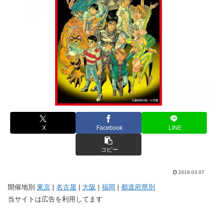
X
Facebook
LINE
コピー
2019.03.07
開催地別
東京
|
名古屋
|
大阪
|
福岡
|
都道府県別
当サイトは広告を利用してます