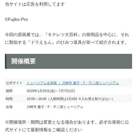
当サイトは広告を利用してます
©Fujiko-Pro
今回の原画展では、『キテレツ大百科』の発明品を中心に、それ
に類似する『ドラえもん』のひみつ道具が並べて紹介されます。
開催概要
公式サイト
ミュージアム企画展 ｜ 川崎市 藤子・F・不二雄ミュージアム
期間
2019年1月25日(金)～7月7日(日)
時間
10:00～18:00（入館時間は1日4回 ※入れ替え制ではない）
会場
川崎市 藤子・F・不二雄ミュージアム
※開催場所・期間は変更となる場合があります。必ず出発前に公
式サイトにて最新情報をご確認ください