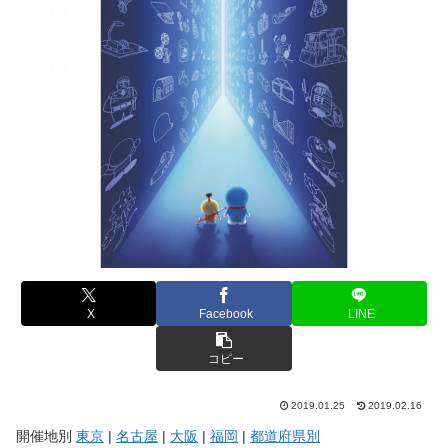
X
Facebook
LINE
コピー
2019.01.25
2019.02.16
開催地別
東京
|
名古屋
|
大阪
|
福岡
|
都道府県別