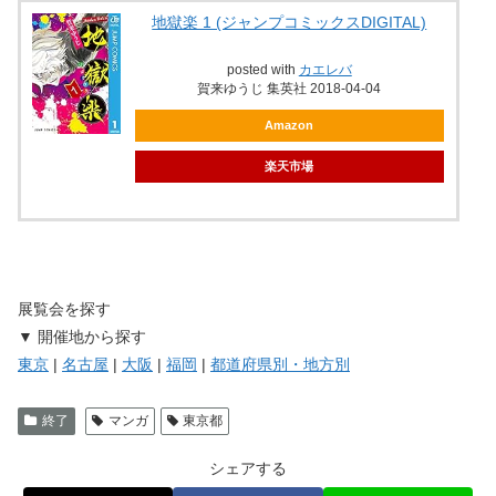
地獄楽 1 (ジャンプコミックスDIGITAL)
posted with
カエレバ
賀来ゆうじ 集英社 2018-04-04
Amazon
楽天市場
展覧会を探す
▼ 開催地から探す
東京
|
名古屋
|
大阪
|
福岡
|
都道府県別・地方別
終了
マンガ
東京都
シェアする