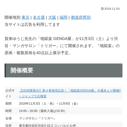
2018.11.03
開催地別
東京
|
名古屋
|
大阪
|
福岡
|
都道府県別
当サイトは広告を利用してます
賀来ゆうじ先生の「地獄楽 GENGA展」が11月3日（土）より渋
谷・マンガサロン「トリガー」にて開催されます。『地獄楽』の
原画・複製原画を40点以上展示予定。
開催概要
公式サ
【10/30更新分】第４巻発売記念！「地獄楽GENGA展」今週末より開催!!
イト
– ジャンプラ広報室
期間
2018年11月3日（土・祝）～11月9日（金）
時間
14:00～20:00（最終入場は19:30）
会場
マンガサロン『トリガー』
住所
東京都渋谷区渋谷3-15-2 コンパルビル4F