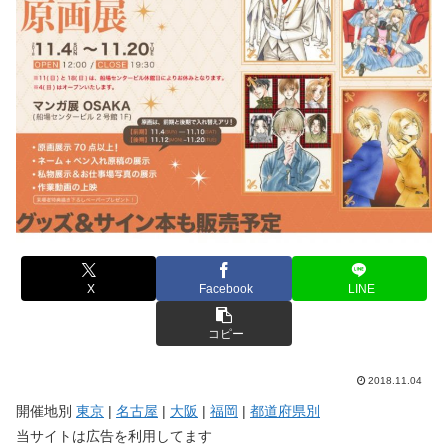
X
Facebook
LINE
コピー
2018.11.04
開催地別
東京
|
名古屋
|
大阪
|
福岡
|
都道府県別
当サイトは広告を利用してます