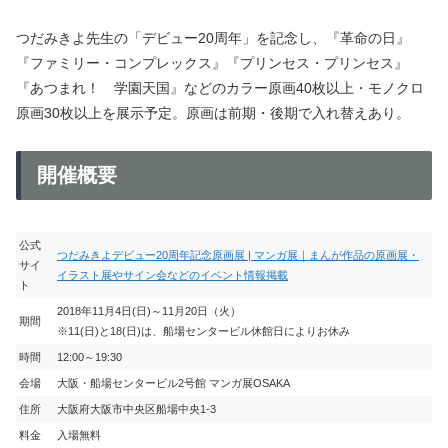
つだみきよ先生の「デビュー20周年」を記念し、『革命の日』
『ファミリー・コンプレックス』『プリンセス・プリンセス』
『あつまれ！ 学園天国』などのカラー原画40枚以上・モノクロ
原画30枚以上を展示予定。原画は前期・後期で入れ替えあり。
開催概要
公式
つだみきよデビュー20周年記念原画展 | マンガ展｜まんが作品の原画展・
サイ
イラスト展やサイン会などのイベント情報掲載
ト
2018年11月4日(日)～11月20日（火）
期間
※11(日)と18(日)は、船場センタービル休館日によりお休み
時間
12:00～19:30
会場
大阪・船場センタービル2号館 マンガ展OSAKA
住所
大阪府大阪市中央区船場中央1-3
料金
入場無料