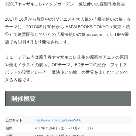
©2017ヤマザキコレ/マッグガーデン・魔法使いの嫁製作委員会
2017年10月から放送中のTVアニメも大人気の「魔法使いの嫁」を
テーマに、2017年9月30日から HMV&BOOKS TOKYO（東京・渋
谷）で絶賛開催していたの「魔法使いの嫁museum」が、HMV栄
店でも11月4日より開催されます。
ミュージアム内は原作者ヤマザキコレ先生の原画やアニメの原画
や美術イラストの展示、OPテーマ、EDテーマの紹介、フォトス
ポットの設置といった「魔法使いの嫁」の世界を楽しむことので
きる内容です。
開催概要
公式サイト
http://www.hmv.co.jp/store/SAK/
期間
2017年11月4日（土）～11月26日（日）
時間
11:00～21:00（入場は20:30まで）