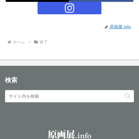
原画展.info
ホーム
終了
検索