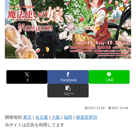
X
Facebook
LINE
コピー
2017.11.04
2017.11.06
開催地別
東京
|
名古屋
|
大阪
|
福岡
|
都道府県別
当サイトは広告を利用してます