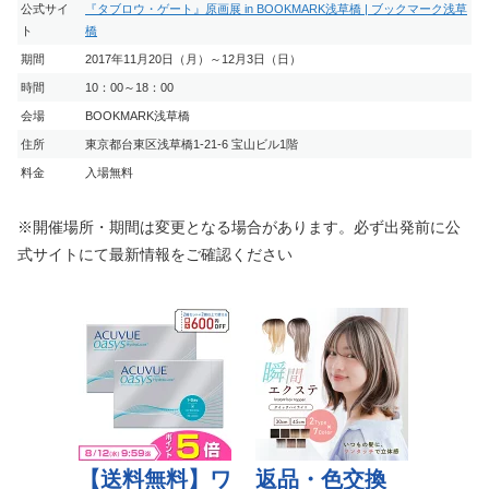
公式サイ
『タブロウ・ゲート』原画展 in BOOKMARK浅草橋 | ブックマーク浅草
ト
橋
期間
2017年11月20日（月）～12月3日（日）
時間
10：00～18：00
会場
BOOKMARK浅草橋
住所
東京都台東区浅草橋1-21-6 宝山ビル1階
料金
入場無料
※開催場所・期間は変更となる場合があります。必ず出発前に公
式サイトにて最新情報をご確認ください