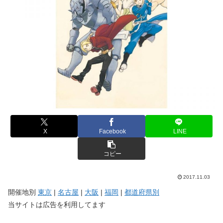
X
Facebook
LINE
コピー
2017.11.03
開催地別
東京
|
名古屋
|
大阪
|
福岡
|
都道府県別
当サイトは広告を利用してます