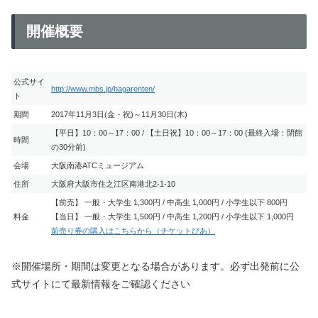
開催概要
公式サイ
http://www.mbs.jp/hagarenten/
ト
期間
2017年11月3日(金・祝)～11月30日(木)
【平日】10：00～17：00 / 【土日祝】10：00～17：00 (最終入場：閉館
時間
の30分前)
会場
大阪南港ATCミュージアム
住所
大阪府大阪市住之江区南港北2-1-10
【前売】 一般・大学生 1,300円 / 中高生 1,000円 / 小学生以下 800円
料金
【当日】 一般・大学生 1,500円 / 中高生 1,200円 / 小学生以下 1,000円
前売り券の購入はこちらから（チケットぴあ）
※開催場所・期間は変更となる場合があります。必ず出発前に公
式サイトにて最新情報をご確認ください