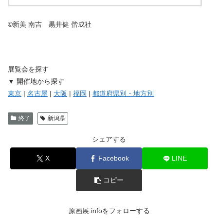
©新美 南吉 黒井健 偕成社
展覧会を探す
▼ 開催地から探す
東京
|
名古屋
|
大阪
|
福岡
|
都道府県別・地方別
終了
新潟県
シェアする
X
Facebook
LINE
コピー
原画展.infoをフォローする