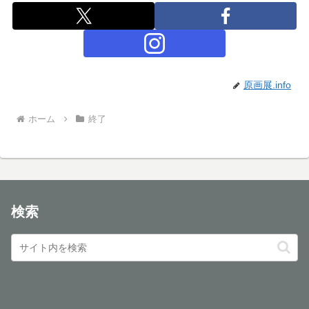
原画展.info
ホーム
終了
検索