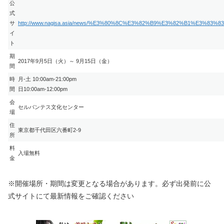
公
式
サ
http://www.nagisa.asia/news/%E3%80%8C%E3%82%B9%E3%82%B1%E
イ
ト
期
2017年9月5日（火）～ 9月15日（金）
間
時
月-土 10:00am-21:00pm
間
日10:00am-12:00pm
会
セルバンテス文化センター
場
住
東京都千代田区六番町2-9
所
料
入場無料
金
※開催場所・期間は変更となる場合があります。必ず出発前に公
式サイトにて最新情報をご確認ください