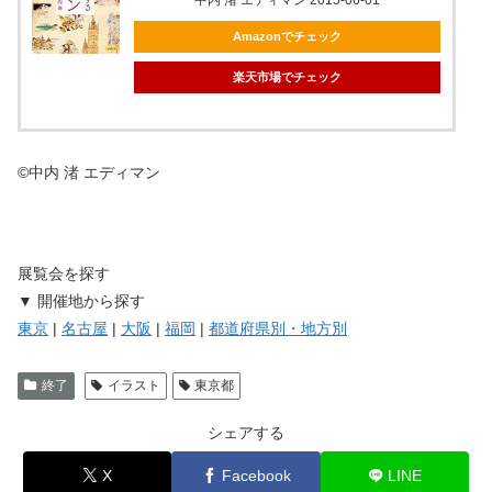
Amazonでチェック
楽天市場でチェック
©中内 渚 エディマン
展覧会を探す
▼ 開催地から探す
東京
|
名古屋
|
大阪
|
福岡
|
都道府県別・地方別
終了
イラスト
東京都
シェアする
X
Facebook
LINE