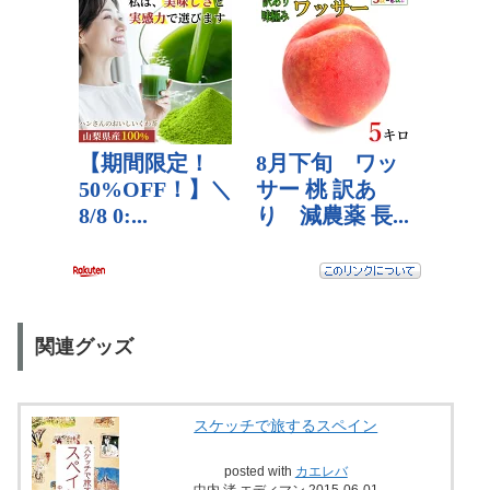
関連グッズ
スケッチで旅するスペイン
posted with
カエレバ
中内 渚 エディマン 2015-06-01