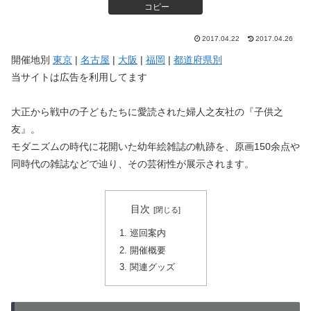
コピー
2017.04.22
2017.04.26
開催地別
東京
|
名古屋
|
大阪
|
福岡
|
都道府県別
当サイトは広告を利用してます
大正から戦中の子どもたちに愛読された婦人之友社の『子供之
友』。
モダニズムの時代に花開いた幼年絵雑誌の軌跡を、原画150余点や
同時代の雑誌などで辿り、その芸術性が展示されます。
目次
巡回案内
開催概要
関連グッズ