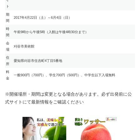
イ
ト
期
2017年4月22日（土）～6月4日（日）
間
時
午前9時から午後5時（入館は午後4時30分まで）
間
会
刈谷市美術館
場
住
愛知県刈谷市住吉町4丁目5番地
所
料
一般900円（700円）、学生700円（500円）、中学生以下入場無料
金
※開催場所・期間は変更となる場合があります。必ず出発前に公
式サイトにて最新情報をご確認ください