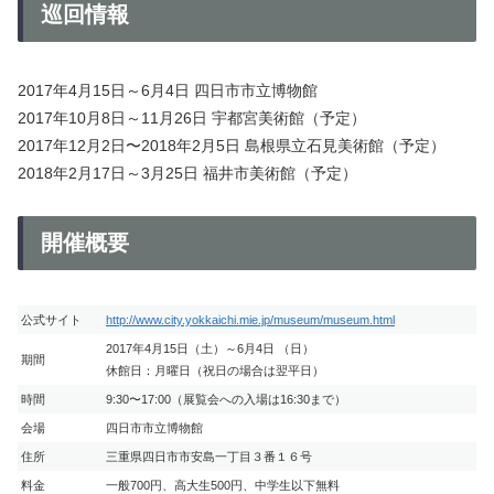
巡回情報
2017年4月15日～6月4日 四日市市立博物館
2017年10月8日～11月26日 宇都宮美術館（予定）
2017年12月2日〜2018年2月5日 島根県立石見美術館（予定）
2018年2月17日～3月25日 福井市美術館（予定）
開催概要
公式サイト
http://www.city.yokkaichi.mie.jp/museum/museum.html
2017年4月15日（土）～6月4日 （日）
期間
休館日：月曜日（祝日の場合は翌平日）
時間
9:30〜17:00（展覧会への入場は16:30まで）
会場
四日市市立博物館
住所
三重県四日市市安島一丁目３番１６号
料金
一般700円、高大生500円、中学生以下無料