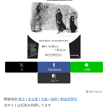
X
Facebook
LINE
コピー
2017.04.15
開催地別
東京
|
名古屋
|
大阪
|
福岡
|
都道府県別
当サイトは広告を利用してます