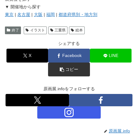
▼ 開催地から探す
東京
|
名古屋
|
大阪
|
福岡
|
都道府県別・地方別
終了
イラスト
三重県
絵本
シェアする
X
Facebook
LINE
コピー
原画展.infoをフォローする
原画展.info