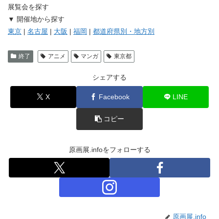
展覧会を探す
▼ 開催地から探す
東京
|
名古屋
|
大阪
|
福岡
|
都道府県別・地方別
終了
アニメ
マンガ
東京都
シェアする
X
Facebook
LINE
コピー
原画展.infoをフォローする
原画展.info