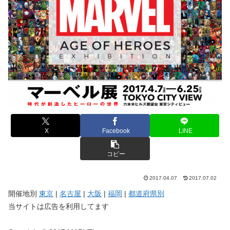
X
Facebook
LINE
コピー
2017.04.07
2017.07.02
開催地別
東京
|
名古屋
|
大阪
|
福岡
|
都道府県別
当サイトは広告を利用してます