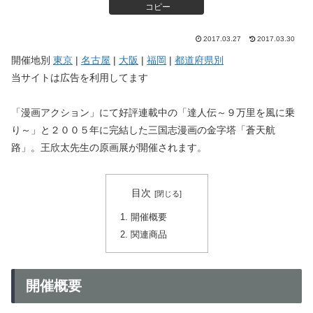
コピー
2017.03.27
2017.03.30
開催地別
東京
|
名古屋
|
大阪
|
福岡
|
都道府県別
当サイトは広告を利用してます
「漫画アクション」にて好評連載中の「達人伝～９万里を風に乗
り～」と２００５年に完結した三国志漫画の金字塔「蒼天航
路」。王欣太先生の原画展が開催されます。
目次
開催概要
関連商品
開催概要