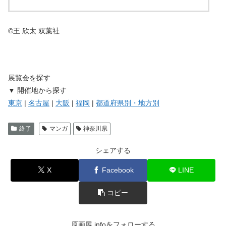
©王 欣太 双葉社
展覧会を探す
▼ 開催地から探す
東京
|
名古屋
|
大阪
|
福岡
|
都道府県別・地方別
終了
マンガ
神奈川県
シェアする
X
Facebook
LINE
コピー
原画展.infoをフォローする