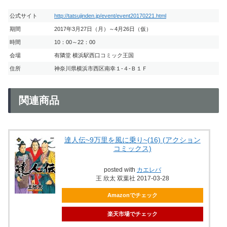
公式サイト
http://tatsujinden.jp/event/event20170221.html
期間
2017年3月27日（月）～4月26日（仮）
時間
10：00～22：00
会場
有隣堂 横浜駅西口コミック王国
住所
神奈川県横浜市西区南幸１-４-Ｂ１Ｆ
関連商品
達人伝~9万里を風に乗り~(16) (アクション
コミックス)
posted with
カエレバ
王 欣太 双葉社 2017-03-28
Amazonでチェック
楽天市場でチェック