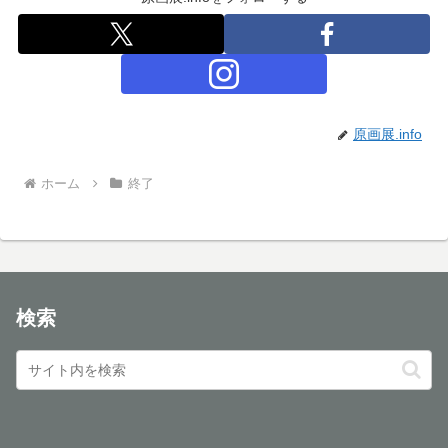
原画展.info
ホーム
終了
検索