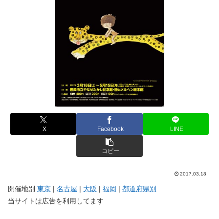
X
Facebook
LINE
コピー
2017.03.18
開催地別
東京
|
名古屋
|
大阪
|
福岡
|
都道府県別
当サイトは広告を利用してます