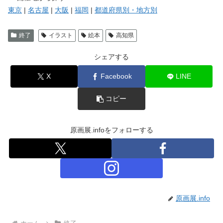
東京
|
名古屋
|
大阪
|
福岡
|
都道府県別・地方別
終了
イラスト
絵本
高知県
シェアする
X
Facebook
LINE
コピー
原画展.infoをフォローする
原画展.info