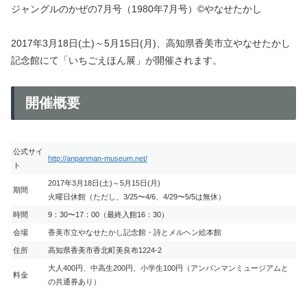
ジャングルのかぜの7月号（1980年7月号）©やなせたかし
2017年3月18日(土)～5月15日(月)、高知県香美市立やなせたかし
記念館にて「いちごえほん展」が開催されます。
開催概要
公式サイ
http://anpanman-museum.net/
ト
2017年3月18日(土)～5月15日(月)
期間
火曜日休館（ただし、3/25〜4/6、4/29〜5/5は無休）
時間
9：30〜17：00（最終入館16：30）
会場
香美市立やなせたかし記念館・詩とメルヘン絵本館
住所
高知県香美市香北町美良布1224-2
大人400円、中高生200円、小学生100円（アンパンマンミュージアムと
料金
の共通券あり）