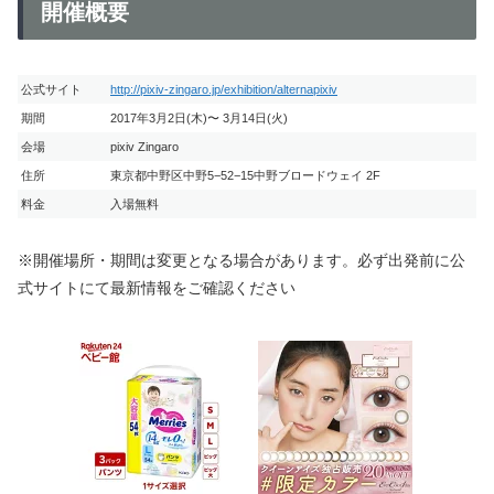
開催概要
公式サイト
http://pixiv-zingaro.jp/exhibition/alternapixiv
期間
2017年3月2日(木)〜 3月14日(火)
会場
pixiv Zingaro
住所
東京都中野区中野5−52−15中野ブロードウェイ 2F
料金
入場無料
※開催場所・期間は変更となる場合があります。必ず出発前に公
式サイトにて最新情報をご確認ください