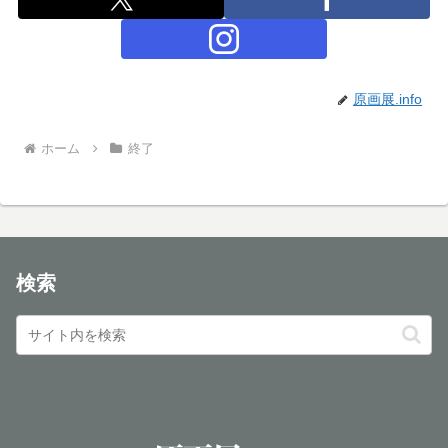
原画展.info
ホーム
終了
検索