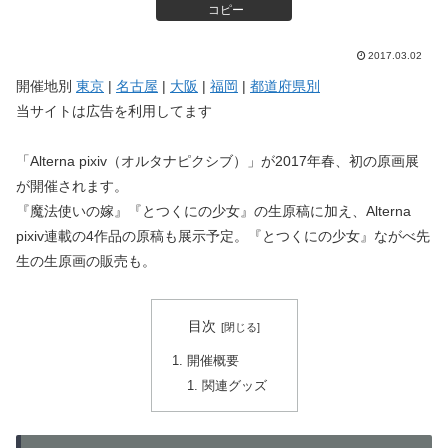
コピー
2017.03.02
開催地別
東京
|
名古屋
|
大阪
|
福岡
|
都道府県別
当サイトは広告を利用してます
「Alterna pixiv（オルタナピクシブ）」が2017年春、初の原画展
が開催されます。
『魔法使いの嫁』『とつくにの少女』の生原稿に加え、Alterna
pixiv連載の4作品の原稿も展示予定。『とつくにの少女』ながべ先
生の生原画の販売も。
目次
開催概要
関連グッズ