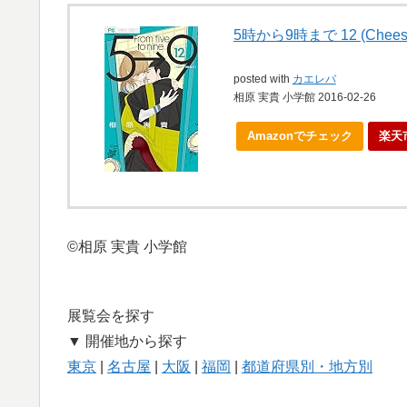
5時から9時まで 12 (Ch
posted with
カエレバ
相原 実貴 小学館 2016-02-26
Amazonでチェック
楽天
©相原 実貴 小学館
展覧会を探す
▼ 開催地から探す
東京
|
名古屋
|
大阪
|
福岡
|
都道府県別・地方別