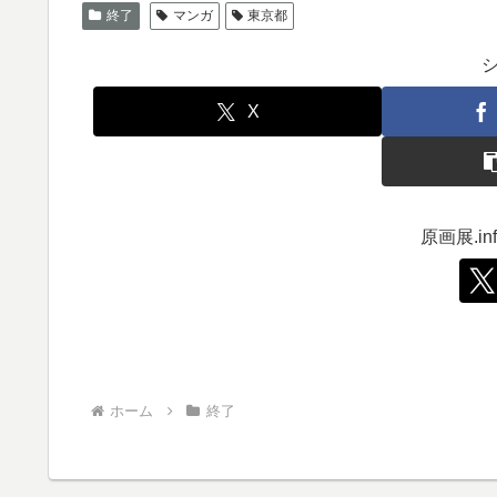
終了
マンガ
東京都
X
原画展.i
ホーム
終了