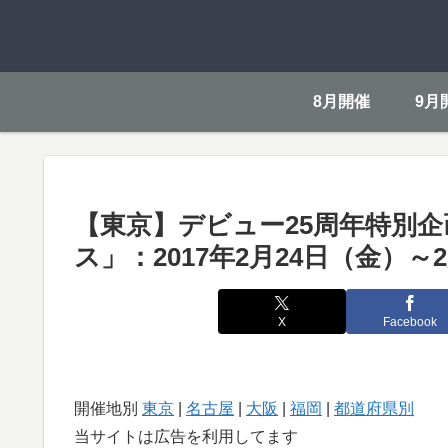
8月開催
9月
【東京】デビュー25周年特別企
ス」：2017年2月24日（金）～
X
Facebook
開催地別
東京
|
名古屋
|
大阪
|
福岡
|
都道府県別
当サイトは広告を利用してます