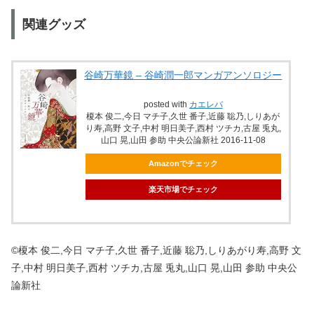
関連グッズ
谷崎万華鏡 – 谷崎潤一郎マンガアンソロジー
posted with
カエレバ
榎本 俊二,今日 マチ子,久世 番子,近藤 聡乃,しりあが
り寿,高野 文子,中村 明日美子,西村 ツチカ,古屋 兎丸,
山口 晃,山田 参助 中央公論新社 2016-11-08
Amazonでチェック
楽天市場でチェック
©榎本 俊二,今日 マチ子,久世 番子,近藤 聡乃,しりあがり寿,高野 文
子,中村 明日美子,西村 ツチカ,古屋 兎丸,山口 晃,山田 参助 中央公
論新社