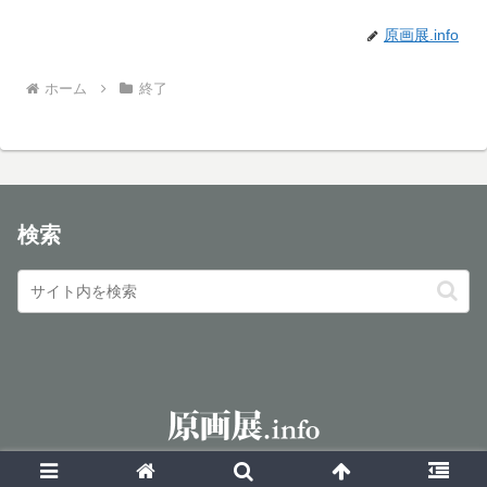
原画展.info
ホーム
終了
検索
© 2016 原画展.info.