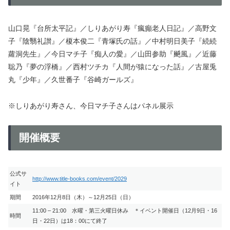
山口晃『台所太平記』／しりあがり寿『瘋癲老人日記』／高野文
子『陰翳礼讃』／榎本俊二『青塚氏の話』／中村明日美子『続続
蘿洞先生』／今日マチ子『痴人の愛』／山田参助『飇風』／近藤
聡乃『夢の浮橋』／西村ツチカ『人間が猿になった話』／古屋兎
丸『少年』／久世番子『谷崎ガールズ』
※しりあがり寿さん、今日マチ子さんはパネル展示
開催概要
公式サ
http://www.title-books.com/event/2029
イト
期間
2016年12月8日（木）～12月25日（日）
11:00 – 21:00 水曜・第三火曜日休み ＊イベント開催日（12月9日・16
時間
日・22日）は18：00にて終了