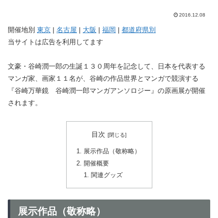
2016.12.08
開催地別
東京
|
名古屋
|
大阪
|
福岡
|
都道府県別
当サイトは広告を利用してます
文豪・谷崎潤一郎の生誕１３０周年を記念して、日本を代表する
マンガ家、画家１１名が、谷崎の作品世界とマンガで競演する
『谷崎万華鏡 谷崎潤一郎マンガアンソロジー』の原画展が開催
されます。
目次
展示作品（敬称略）
開催概要
関連グッズ
展示作品（敬称略）