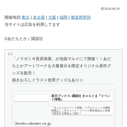
2016.08.19
開催地別
東京
|
名古屋
|
大阪
|
福岡
|
都道府県別
当サイトは広告を利用してます
©あだちとか／講談社
「ノラガミ今昔原画展」が池袋マルイにて開催！！あだ
ちとかアートワークを大量展示＆限定オリジナル原作グ
ッズを販売！
描きおろしイラスト使用グッズもあり☆
楽天ブックス: 講談社 きゃらぐま『イベン
ト情報』
『きゃらぐまイベント情報』リアルイベントの開催
情報はここをチェック！イベント限定商品など会場
で販売する商品もご紹介！
books.rakuten.co.jp