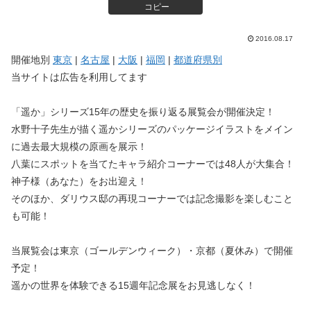
コピー
2016.08.17
開催地別
東京
|
名古屋
|
大阪
|
福岡
|
都道府県別
当サイトは広告を利用してます
「遥か」シリーズ15年の歴史を振り返る展覧会が開催決定！
水野十子先生が描く遥かシリーズのパッケージイラストをメイン
に過去最大規模の原画を展示！
八葉にスポットを当てたキャラ紹介コーナーでは48人が大集合！
神子様（あなた）をお出迎え！
そのほか、ダリウス邸の再現コーナーでは記念撮影を楽しむこと
も可能！
当展覧会は東京（ゴールデンウィーク）・京都（夏休み）で開催
予定！
遥かの世界を体験できる15週年記念展をお見逃しなく！