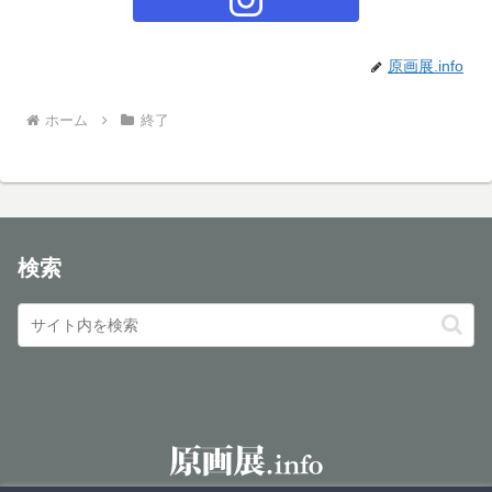
原画展.info
ホーム
終了
検索