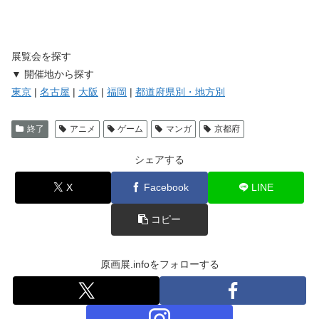
展覧会を探す
▼ 開催地から探す
東京
|
名古屋
|
大阪
|
福岡
|
都道府県別・地方別
終了
アニメ
ゲーム
マンガ
京都府
シェアする
X
Facebook
LINE
コピー
原画展.infoをフォローする