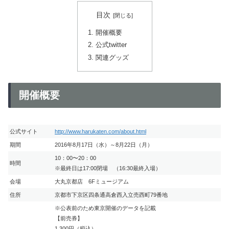
目次
開催概要
公式twitter
関連グッズ
開催概要
公式サイト
http://www.harukaten.com/about.html
期間
2016年8月17日（水）～8月22日（月）
10：00〜20：00
時間
※最終日は17:00閉場 （16:30最終入場）
会場
大丸京都店 6Fミュージアム
住所
京都市下京区四条通高倉西入立売西町79番地
※公表前のため東京開催のデータを記載
【前売券】
1,300円（税込）